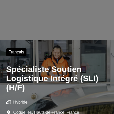
Français
Spécialiste Soutien
Logistique Intégré (SLI)
(H/F)
Hybride
Coquelles
,
Hauts-de-France
,
France