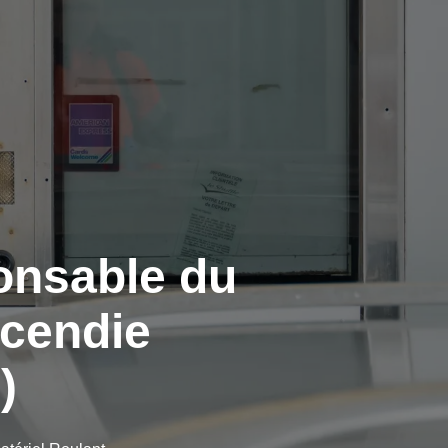
onsable du
ncendie
)