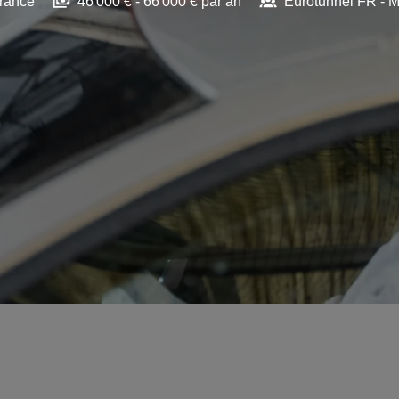
rance
46 000 € - 66 000 € par an
Eurotunnel FR - M