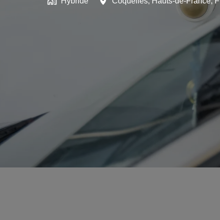
Hybride
Coquelles
,
Hauts-de-France
,
F