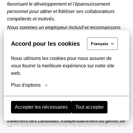
favorisant le développement et l'épanouissement
personnel pour attirer et fidéliser ses collaborateurs
compétents et motivés.
Nous sommes un employeur inclusif et reconnaissons
l'importance de la santé et du bien-être des
employés. Nous célébrons la diversité et embrassons la
Accord pour les cookies
Français
valeur que la différence apporte. Nous pensons que la
culture d'inclusion est à la base d'une entreprise
Nous utilisons les cookies pour nous assurer de 
hautement performante et est essentielle pour façonner
vous fournir la meilleure expérience sur notre site 
notre organisation.
web.
Nous sommes fiers de nos équipes qui se consacrent à
Plus d'options
ravir nos clients en dépassant leurs attentes.
Dans le cadre de ses recrutements, Eurotunnel Services
Accepter les nécessaires
Tout accepter
GIE s'engage donc au respect de l'égalité de
traitement des candidats, indépendamment du genre, de
l'âge, de l'orientation sexuelle, de l'origine ethnique, de