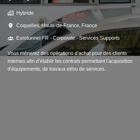
Hybride
Coquelles
,
Hauts-de-France
,
France
Eurotunnel FR - Corporate - Services Supports
Vous mènerez des opérations d'achat pour des clients
internes afin d’établir les contrats permettant l'acquisition
d'équipements, de travaux et/ou de services.