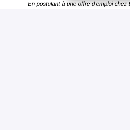
En postulant à une offre d’emploi chez
diversité dans un environnement de trava
Getlinkgroup.com
Vie
Homepage