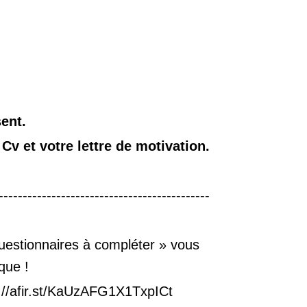
sent.
 Cv et votre lettre de motivation.
---------------------------------------------
Questionnaires à compléter » vous
nique !
tps://afir.st/KaUzAFG1X1TxpICt