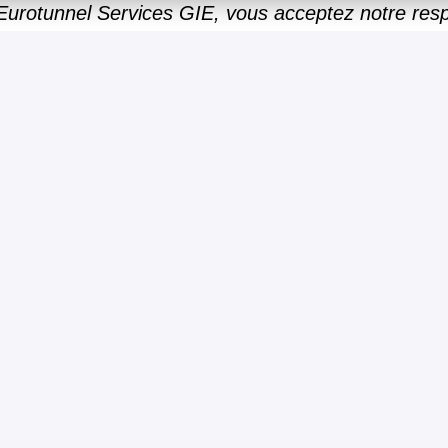
 Eurotunnel Services GIE, vous acceptez notre res
il inclusif.
Postuler
Partager l'offre d'emploi
w all jobs
Privacy Notice
Terms of Use
Cookies
Leg