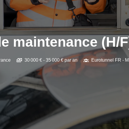
de maintenance (H/F
rance
30 000 € - 35 000 € par an
Eurotunnel FR - M