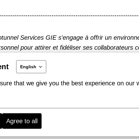
---------------------------------------------------------------
unnel Services GIE s'engage à offrir un environnem
nnel pour attirer et fidéliser ses collaborateurs
econnaissons l'importance de la santé et du bien-
ent
English
 différence apporte. Nous pensons que la culture d
le pour façonner notre organisation.
sure that we give you the best experience on our 
e consacrent à ravir nos clients en dépassant leu
otunnel Services GIE s'engage donc au respect de 
Agree to all
orientation sexuelle, de l'origine ethnique, de la c
utre critère discriminatoire au regard de la loi en 