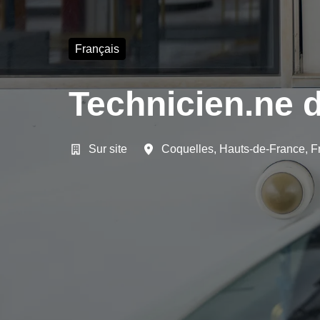
Français
Technicien.ne 
Sur site
Coquelles
,
Hauts-de-France
,
F