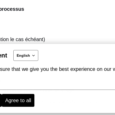
 processus
tion le cas échéant)
ent
English
sure that we give you the best experience on our 
élai ne pourra aboutir
 autorisé par période de stage
Agree to all
 à nous contacter sur
stages@eurotunnel.com