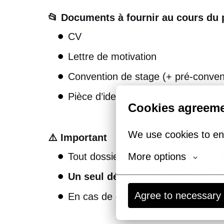
📂 Documents à fournir au cours du
CV
Lettre de motivation
Convention de stage (+ pré-conven
Pièce d’identité
Cookies agreem
We use cookies to en
⚠️ Important
More options
Tout dossier incomplet et/ou hors d
Un seul dépôt de candidature est
Agree to necessary
En cas de questions, n’hésitez pas